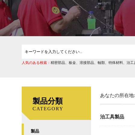
人気のある検索：
精密部品
、
板金
、
溶接部品
、
軸類
、
特殊材料
、
治工
あなたの所在地
製品分類
CATEGORY
治工具製品
製品