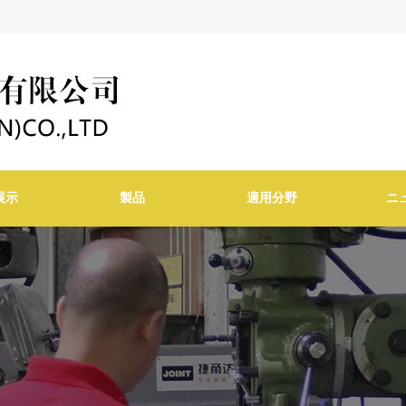
展示
製品
適用分野
ニ